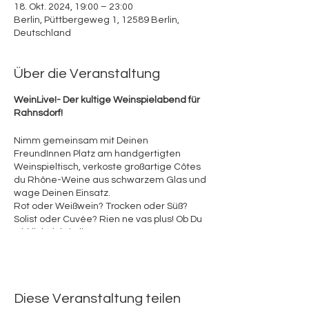
18. Okt. 2024, 19:00 – 23:00
Berlin, Püttbergeweg 1, 12589 Berlin,
Deutschland
Über die Veranstaltung
WeinLive!- Der kultige Weinspielabend für
Rahnsdorf!
Nimm gemeinsam mit Deinen
FreundInnen Platz am handgertigten
Weinspieltisch, verkoste großartige Côtes
du Rhône-Weine aus schwarzem Glas und
wage Deinen Einsatz.
Rot oder Weißwein? Trocken oder Süß?
Solist oder Cuvée? Rien ne vas plus! Ob Du
wirklich richtig liegst?
Sehr kurzweilig und unterhaltsam sammelt
Ihr nützliche Tipps und Tricks vom Profi.
Richtig Riechen & Wahrnehmen,
Diese Veranstaltung teilen
konzentriertes Schmecken und Beurteilen