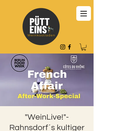
"WeinLive!"-
Rahnsdorf´s kultiger