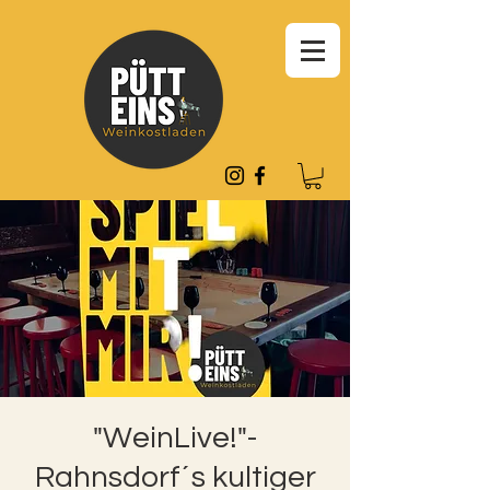
"WeinLive!"-
Rahnsdorf´s kultiger