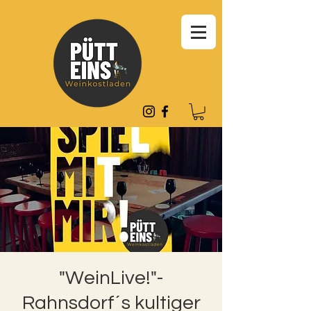
"WeinLive!"-
Rahnsdorf´s kultiger