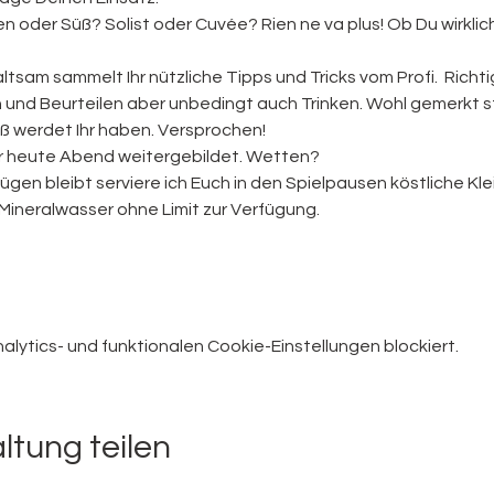
oder Süß? Solist oder Cuvée? Rien ne va plus! Ob Du wirklich r
altsam sammelt Ihr nützliche Tipps und Tricks vom Profi.  Rich
und Beurteilen aber unbedingt auch Trinken. Wohl gemerkt s
ß werdet Ihr haben. Versprochen!
r heute Abend weitergebildet. Wetten?
en bleibt serviere ich Euch in den Spielpausen köstliche Klei
ineralwasser ohne Limit zur Verfügung. 
ytics- und funktionalen Cookie-Einstellungen blockiert.
ltung teilen