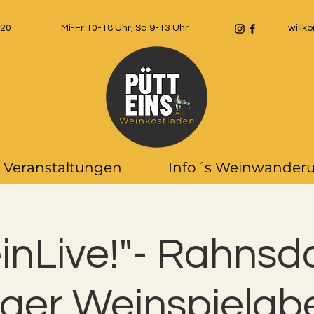
 20
Mi-Fr 10-18 Uhr, Sa 9-13 Uhr
will
Veranstaltungen
Info´s Weinwander
inLive!"- Rahnsdo
tiger Weinspielab