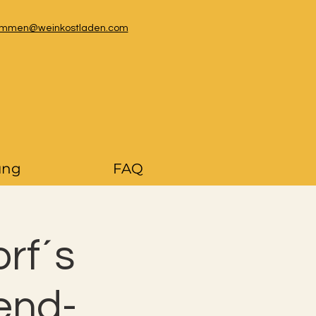
kommen@weinkostladen.com
ung
FAQ
rf´s
end-