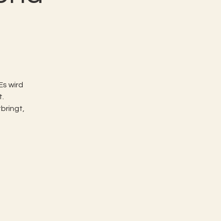
Es wird
.
bringt,