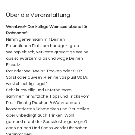
Über die Veranstaltung
WeinLive!- Der kultige Weinspielabend für 
Rahnsdorf! 
Nimm gemeinsam mit Deinen 
FreundInnen Platz am handgertigten 
Weinspieltisch, verkoste großartige Weine 
aus schwarzem Glas und wage Deinen 
Einsatz. 
Rot oder Weißwein? Trocken oder Süß? 
Solist oder Cuvée? Rien ne vas plus! Ob Du 
wirklich richtig liegst? 
Sehr kurzweilig und unterhaltsam 
sammelt Ihr nützliche Tipps und Tricks vom 
Profi.  Richtig Riechen & Wahrnehmen, 
konzentriertes Schmecken und Beurteilen 
aber unbedingt auch Trinken. Wohl 
gemerkt steht der Spassfaktor ganz groß 
oben drüber! Und Spass werdet Ihr haben. 
Versprochen!