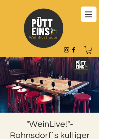
"WeinLive!"-
Rahnsdorf´s kultiger