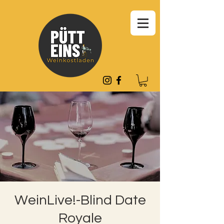
WeinLive!-Blind Date
Royale