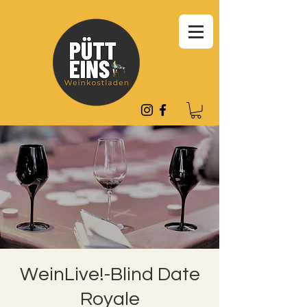
WeinLive!-Blind Date
Royale