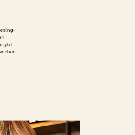
esling-
en
s gibt
zwischen