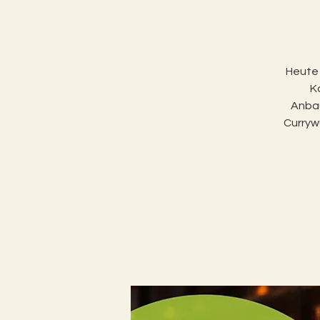
Heute 
K
Anbau
Currywu