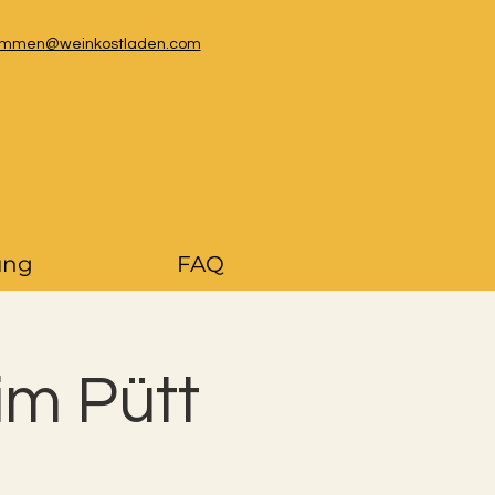
kommen@weinkostladen.com
ung
FAQ
im Pütt