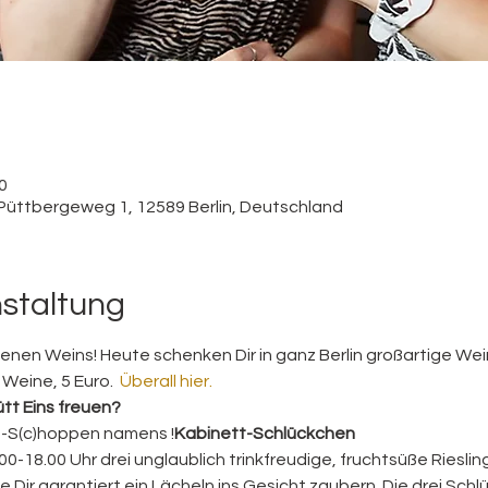
0
 Püttbergeweg 1, 12589 Berlin, Deutschland
nstaltung
ffenen Weins! Heute schenken Dir in ganz Berlin großartige Wei
Weine, 5 Euro. 
Überall hier.
ütt Eins freuen?
h-S(c)hoppen namens 
!
Kabinett-Schlückchen
0-18.00 Uhr drei unglaublich trinkfreudige, fruchtsüße Riesli
Dir garantiert ein Lächeln ins Gesicht zaubern. Die drei Schlück