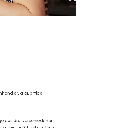
nhändler, großartige 
nge aus drei verschiedenen 
chen (je 0,1l) gibt´s für 5 