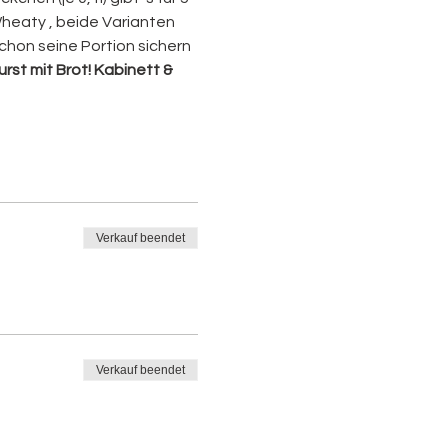
eaty , beide Varianten 
chon seine Portion sichern 
st mit Brot! 
Kabinett & 
Verkauf beendet
Verkauf beendet