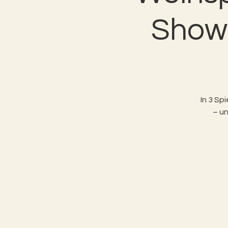
Show 
In 3 Sp
– un