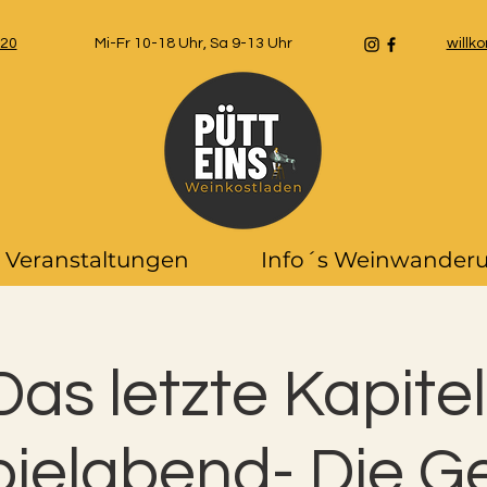
 20
Mi-Fr 10-18 Uhr, Sa 9-13 Uhr
will
Veranstaltungen
Info´s Weinwander
Das letzte Kapitel
ielabend- Die Ge