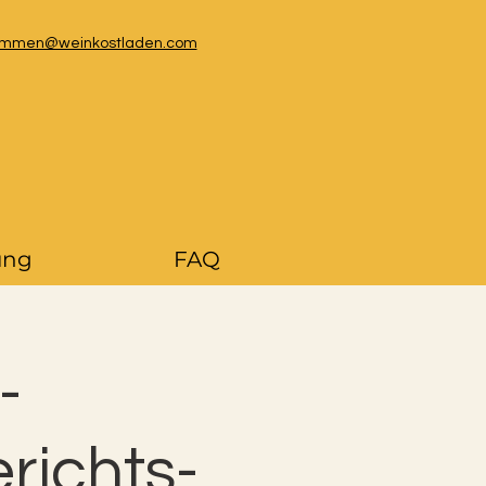
kommen@weinkostladen.com
ung
FAQ
-
richts-