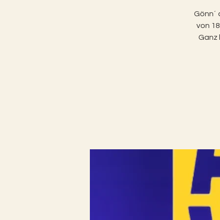
Gönn´ 
von 18
Ganz 