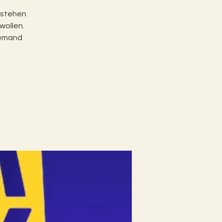
 stehen
wollen.
iemand