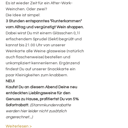
Es ist wieder Zeit für ein After-Work-
Weinchen. Oder zwei? 
Die Idee ist simpel:
3 Stunden entspanntes "Runterkommen" 
vom Alltag und vergünstigt Wein shoppen.
Dabei wirst Du mit einem Glässchen 0,1l 
erfischendem Sprudel (Sekt) begrüßt und 
kannst bis 21.00 Uhr von unserer 
Weinkarte alle Weine glasweise (natürlich 
auch flaschenweise) bestellen und 
unkompliziert kennenlernen. Ergänzend 
findest Du auf unserer Snackkarte ein 
paar Kleinigkeiten zum knabbern.
NEU!
Kaufst Du an diesem Abend Deine neu 
entdeckten Lieblingsweine für den 
Genuss zu Hause, profitiertst Du von 5% 
Sofortrabatt. 
(Stammkundenrabatte 
werden hier leider nicht zusätzlich 
angerechnet...)
Weiterlesen >