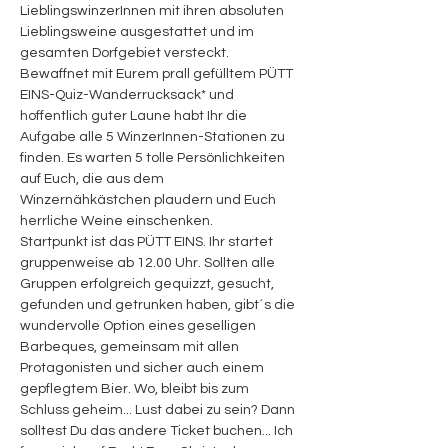
LieblingswinzerInnen mit ihren absoluten 
Lieblingsweine ausgestattet und im 
gesamten Dorfgebiet versteckt. 
Bewaffnet mit Eurem prall gefülltem PÜTT 
EINS-Quiz-Wanderrucksack* und 
hoffentlich guter Laune habt Ihr die 
Aufgabe alle 5 WinzerInnen-Stationen zu 
finden. Es warten 5 tolle Persönlichkeiten 
auf Euch, die aus dem 
Winzernähkästchen plaudern und Euch 
herrliche Weine einschenken. 
Startpunkt ist das PÜTT EINS. Ihr startet 
gruppenweise ab 12.00 Uhr. Sollten alle 
Gruppen erfolgreich gequizzt, gesucht, 
gefunden und getrunken haben, gibt´s die 
wundervolle Option eines geselligen 
Barbeques, gemeinsam mit allen 
Protagonisten und sicher auch einem 
gepflegtem Bier. Wo, bleibt bis zum 
Schluss geheim... Lust dabei zu sein? Dann 
solltest Du das andere Ticket buchen... Ich 