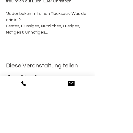
freu mich auf Euch! Euer Christoph
*Jeder bekommt einen Rucksack! Was da 
drin ist?
Festes, Flüssiges, Nützliches, Lustiges, 
Nötiges & Unnötiges...
Diese Veranstaltung teilen
Informationen
Newsletter
Kontakt
Datenschutz